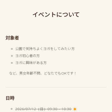
イベントについて
対象者
公園で気持ちよくヨガをしてみたい方
ヨガ初心者の方
ヨガに興味がある方
など、男女年齢不問、どなたでもOKです！
日時
2026/07/12（日）09:30 - 10:30
wb_sunny